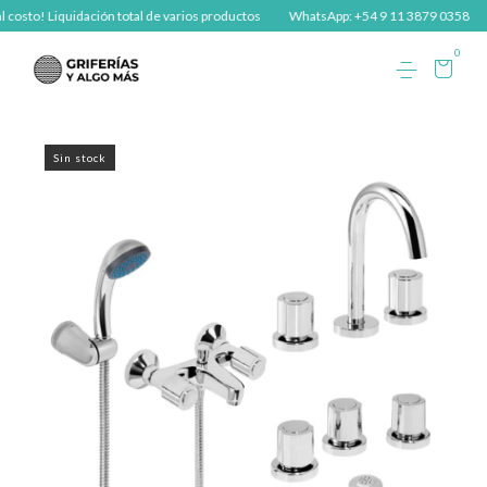
costo! Liquidación total de varios productos
WhatsApp: +54 9 11 3879 0358
0
Sin stock