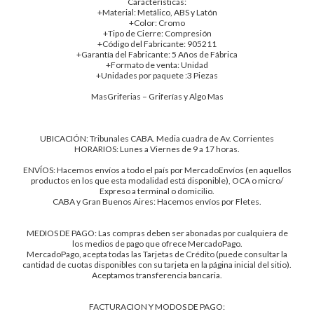
Características:
+Material: Metálico, ABS y Latón
+Color: Cromo
+Tipo de Cierre: Compresión
+Código del Fabricante: 905211
+Garantía del Fabricante: 5 Años de Fábrica
+Formato de venta: Unidad
+Unidades por paquete :3 Piezas
MasGriferias – Griferías y Algo Mas
UBICACIÓN: Tribunales CABA. Media cuadra de Av. Corrientes
HORARIOS: Lunes a Viernes de 9 a 17 horas.
ENVÍOS: Hacemos envíos a todo el país por MercadoEnvíos (en aquellos
productos en los que esta modalidad está disponible), OCA o micro/
Expreso a terminal o domicilio.
CABA y Gran Buenos Aires: Hacemos envíos por Fletes.
MEDIOS DE PAGO: Las compras deben ser abonadas por cualquiera de
los medios de pago que ofrece MercadoPago.
MercadoPago, acepta todas las Tarjetas de Crédito (puede consultar la
cantidad de cuotas disponibles con su tarjeta en la página inicial del sitio).
Aceptamos transferencia bancaria.
FACTURACION Y MODOS DE PAGO: