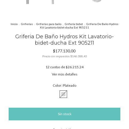
Inicio
.
Griferías
.
Griferías para baño
.
Grifería bidet
.
Griferia De Baño Hydros
Kit Lavatorio-bidet-ducha Ext 905211
Griferia De Baño Hydros Kit Lavatorio-
bidet-ducha Ext 905211
$177.130,00
Precio sin impuestos
$146.388,43
12
cuotas de
$26.215,24
Ver más detalles
Color:
Plateado